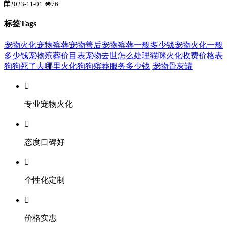
2023-11-01
76
标签Tags
宠物火化
宠物殡葬
宠物善后
宠物殡葬一般多少钱
宠物火化一般
多少钱
宠物殡葬价目表
宠物去世怎么处理
猫咪火化收费价格表
狗狗死了去哪里火化
狗狗殡葬服务多少钱
宠物骨灰罐

专业宠物火化

态度口碑好

个性化定制

价格实惠