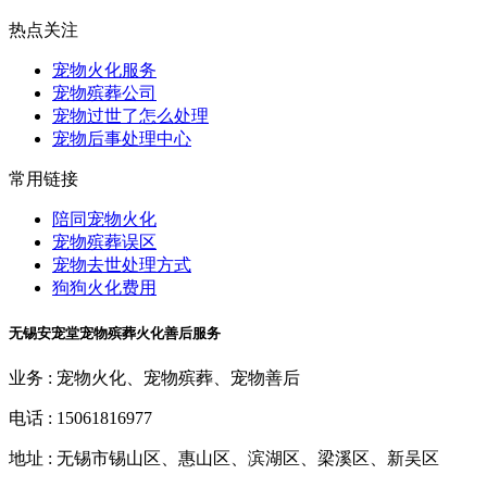
热点关注
宠物火化服务
宠物殡葬公司
宠物过世了怎么处理
宠物后事处理中心
常用链接
陪同宠物火化
宠物殡葬误区
宠物去世处理方式
狗狗火化费用
无锡安宠堂宠物殡葬火化善后服务
业务 :
宠物火化、宠物殡葬、宠物善后
电话 :
15061816977
地址 :
无锡市锡山区、惠山区、滨湖区、梁溪区、新吴区