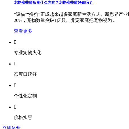
宠物殡葬师负责什么内容？宠物殡葬师好做吗？
“吸猫”“撸狗”正成越来越多家庭新生活方式。新思界产业
20%，宠物数量突破1亿只。养宠家庭把宠物视为 ...
查看更多

专业宠物火化

态度口碑好

个性化定制

价格实惠
立即体验