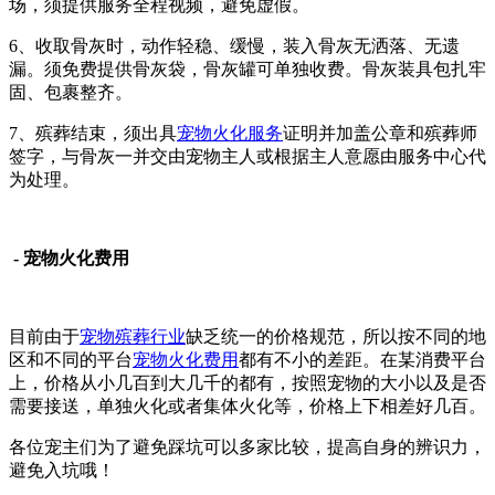
场，须提供服务全程视频，避免虚假。
6、收取骨灰时，动作轻稳、缓慢，装入骨灰无洒落、无遗
漏。须免费提供骨灰袋，骨灰罐可单独收费。骨灰装具包扎牢
固、包裹整齐。
7、殡葬结束，须出具
宠物火化服务
证明并加盖公章和殡葬师
签字，与骨灰一并交由宠物主人或根据主人意愿由服务中心代
为处理。
- 宠物火化费用
目前由于
宠物殡葬行业
缺乏统一的价格规范，所以按不同的地
区和不同的平台
宠物火化费用
都有不小的差距。在某消费平台
上，价格从小几百到大几千的都有，按照宠物的大小以及是否
需要接送，单独火化或者集体火化等，价格上下相差好几百。
各位宠主们为了避免踩坑可以多家比较，提高自身的辨识力，
避免入坑哦！