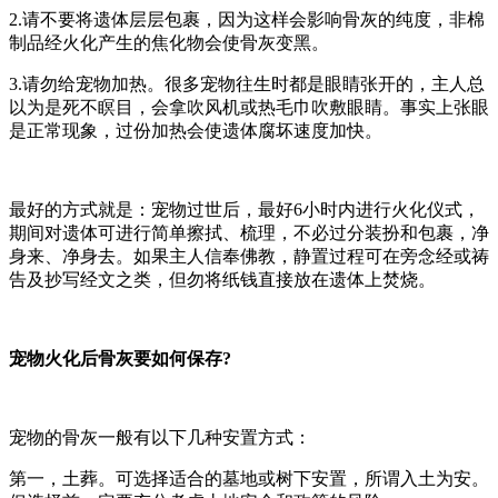
2.请不要将遗体层层包裹，因为这样会影响骨灰的纯度，非棉
制品经火化产生的焦化物会使骨灰变黑。
3.请勿给宠物加热。很多宠物往生时都是眼睛张开的，主人总
以为是死不瞑目，会拿吹风机或热毛巾吹敷眼睛。事实上张眼
是正常现象，过份加热会使遗体腐坏速度加快。
最好的方式就是：宠物过世后，最好6小时内进行火化仪式，
期间对遗体可进行简单擦拭、梳理，不必过分装扮和包裹，净
身来、净身去。如果主人信奉佛教，静置过程可在旁念经或祷
告及抄写经文之类，但勿将纸钱直接放在遗体上焚烧。
宠物火化后骨灰要如何保存?
宠物的骨灰一般有以下几种安置方式：
第一，土葬。可选择适合的墓地或树下安置，所谓入土为安。