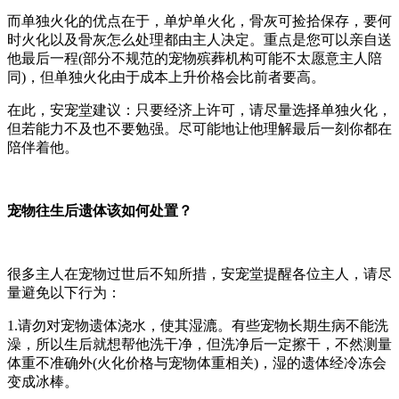
而单独火化的优点在于，单炉单火化，骨灰可捡拾保存，要何
时火化以及骨灰怎么处理都由主人决定。重点是您可以亲自送
他最后一程(部分不规范的宠物殡葬机构可能不太愿意主人陪
同)，但单独火化由于成本上升价格会比前者要高。
在此，安宠堂建议：只要经济上许可，请尽量选择单独火化，
但若能力不及也不要勉强。尽可能地让他理解最后一刻你都在
陪伴着他。
宠物往生后遗体该如何处置？
很多主人在宠物过世后不知所措，安宠堂提醒各位主人，请尽
量避免以下行为：
1.请勿对宠物遗体浇水，使其湿漉。有些宠物长期生病不能洗
澡，所以生后就想帮他洗干净，但洗净后一定擦干，不然测量
体重不准确外(火化价格与宠物体重相关)，湿的遗体经冷冻会
变成冰棒。