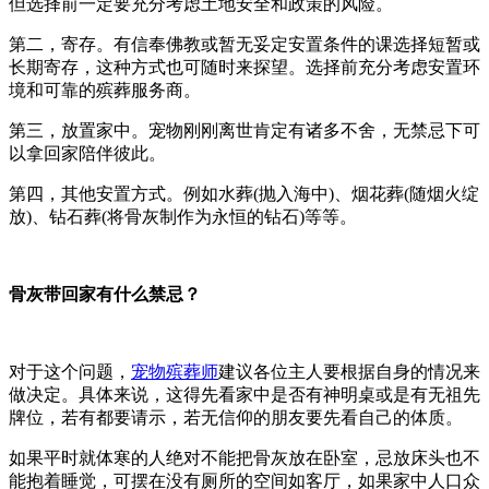
但选择前一定要充分考虑土地安全和政策的风险。
第二，寄存。有信奉佛教或暂无妥定安置条件的课选择短暂或
长期寄存，这种方式也可随时来探望。选择前充分考虑安置环
境和可靠的殡葬服务商。
第三，放置家中。宠物刚刚离世肯定有诸多不舍，无禁忌下可
以拿回家陪伴彼此。
第四，其他安置方式。例如水葬(抛入海中)、烟花葬(随烟火绽
放)、钻石葬(将骨灰制作为永恒的钻石)等等。
骨灰带回家有什么禁忌？
对于这个问题，
宠物殡葬师
建议各位主人要根据自身的情况来
做决定。具体来说，这得先看家中是否有神明桌或是有无祖先
牌位，若有都要请示，若无信仰的朋友要先看自己的体质。
如果平时就体寒的人绝对不能把骨灰放在卧室，忌放床头也不
能抱着睡觉，可摆在没有厕所的空间如客厅，如果家中人口众